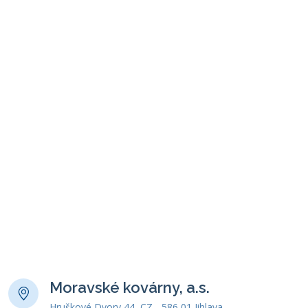
Moravské kovárny, a.s.
Hruškové Dvory 44, CZ - 586 01 Jihlava