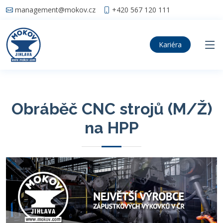
management@mokov.cz
+420 567 120 111
Kariéra
Obráběč CNC strojů (M/Ž)
na HPP